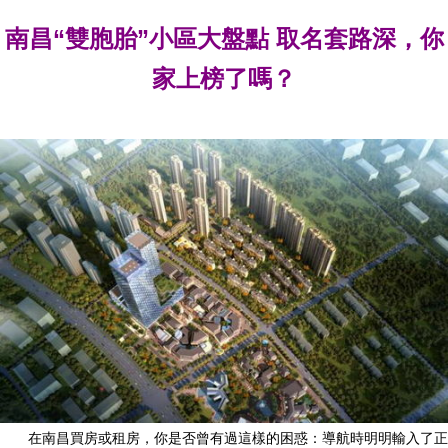
南昌“雙胞胎”小區大盤點 取名套路深，你
家上榜了嗎？
在南昌買房或租房，你是否曾有過這樣的困惑：導航時明明輸入了正