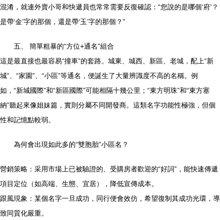
混淆，就連外賣小哥和快遞員也常常需要反復確認：“您說的是哪個‘府’？
是帶‘金’字的那個，還是帶‘玉’字的那個？”
五、 簡單粗暴的“方位+通名”組合
這是最直接也最容易“撞車”的套路。城東、城西、新區、老城，配上“新
城”、“家園”、“小區”等通名，便誕生了大量辨識度不高的名稱。例
如，“新城國際”和“新區國際”可能相隔十幾公里；“東方明珠”和“東方塞
納”聽起來像姐妹篇，實則分屬不同開發商。這類名字功能性極強，但個
性和記憶點較弱。
為何會出現如此多的“雙胞胎”小區名？
營銷策略：采用市場上已被驗證的、受購房者歡迎的“好詞”，能快速傳遞
項目定位（如高端、生態、宜居），降低宣傳成本。
跟風現象：某個名字一旦成功，同行便會效仿，希望復制其成功光環，導
致同質化嚴重。