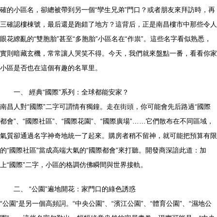
確的小區名，卻總被帶到另一個“孿生兄弟”門口？或者朋友來拜訪時，再
三確認樓棟號，最后還是跑錯了地方？這背后，正是南昌樓市中那些令人
眼花繚亂的“雙胞胎”甚至“多胞胎”小區名在“作祟”。這些名字看似熟悉，
實則暗藏玄機，常常讓人哭笑不得。今天，我們就來盤點一番，看看你家
小區是否也在這個有趣的名單里。
一、 經典“國際”系列：全球都能安家？
南昌人對“國際”二字可謂情有獨鐘。走在街頭，你可能會先后路過“國際
都會”、“國際社區”、“國際花園”、“國際廣場”……它們散布在不同區域，
氣質卻通過名字神奇地統一了起來。購房者稍不留神，就可能把預算有限
的“國際社區”當成高端大氣的“國際都會”來打聽。開發商深諳此道：加
上“國際”二字，小區的格調仿佛瞬間與世界接軌。
二、 “公園”遍地開花：家門口的綠色誘惑
“公園”是另一個高頻詞。“中央公園”、“濱江公園”、“體育公園”、“濕地公