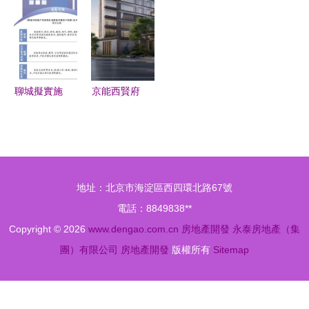
深耕本土，
打造宜居新
詳情正式發
新興力量
筑就品質人
典范
布
居
聊城擬實施
京能西賢府
房地產開發
售樓處盛大
項目建設條
開幕 定義
件意見書制
奢華生活新
度，促進行
標桿，引領
地址：北京市海淀區西四環北路67號
業規范發展
京城人居典
電話：8849838**
范
Copyright © 2026
www.dengao.com.cn
房地產開發
永泰房地產（集
團）有限公司
房地產開發
版權所有
Sitemap