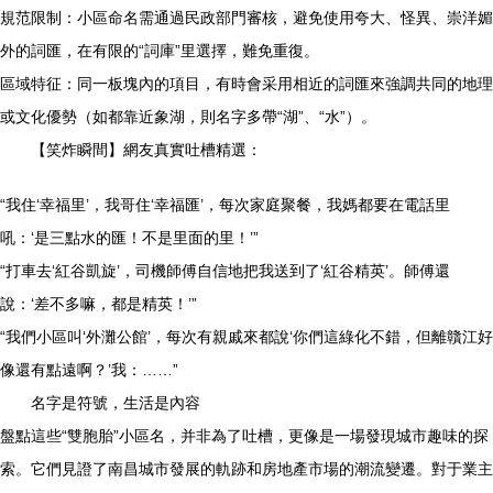
規范限制：小區命名需通過民政部門審核，避免使用夸大、怪異、崇洋媚
外的詞匯，在有限的“詞庫”里選擇，難免重復。
區域特征：同一板塊內的項目，有時會采用相近的詞匯來強調共同的地理
或文化優勢（如都靠近象湖，則名字多帶“湖”、“水”）。
【笑炸瞬間】網友真實吐槽精選：
“我住‘幸福里’，我哥住‘幸福匯’，每次家庭聚餐，我媽都要在電話里
吼：‘是三點水的匯！不是里面的里！’”
“打車去‘紅谷凱旋’，司機師傅自信地把我送到了‘紅谷精英’。師傅還
說：‘差不多嘛，都是精英！’”
“我們小區叫‘外灘公館’，每次有親戚來都說‘你們這綠化不錯，但離贛江好
像還有點遠啊？’我：……”
名字是符號，生活是內容
盤點這些“雙胞胎”小區名，并非為了吐槽，更像是一場發現城市趣味的探
索。它們見證了南昌城市發展的軌跡和房地產市場的潮流變遷。對于業主