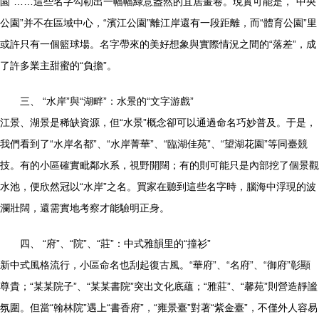
園”……這些名字勾勒出一幅幅綠意盎然的宜居畫卷。現實可能是，“中央
公園”并不在區域中心，“濱江公園”離江岸還有一段距離，而“體育公園”里
或許只有一個籃球場。名字帶來的美好想象與實際情況之間的“落差”，成
了許多業主甜蜜的“負擔”。
三、 “水岸”與“湖畔”：水景的“文字游戲”
江景、湖景是稀缺資源，但“水景”概念卻可以通過命名巧妙普及。于是，
我們看到了“水岸名都”、“水岸菁華”、“臨湖佳苑”、“望湖花園”等同臺競
技。有的小區確實毗鄰水系，視野開闊；有的則可能只是內部挖了個景觀
水池，便欣然冠以“水岸”之名。買家在聽到這些名字時，腦海中浮現的波
瀾壯闊，還需實地考察才能驗明正身。
四、 “府”、“院”、“莊”：中式雅韻里的“撞衫”
新中式風格流行，小區命名也刮起復古風。“華府”、“名府”、“御府”彰顯
尊貴；“某某院子”、“某某書院”突出文化底蘊；“雅莊”、“馨苑”則營造靜謐
氛圍。但當“翰林院”遇上“書香府”，“雍景臺”對著“紫金臺”，不僅外人容易