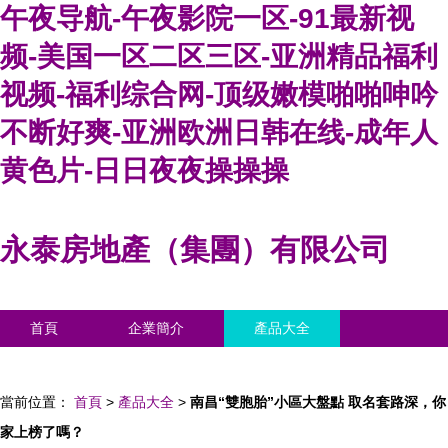
午夜导航-午夜影院一区-91最新视
频-美国一区二区三区-亚洲精品福利
视频-福利综合网-顶级嫩模啪啪呻吟
不断好爽-亚洲欧洲日韩在线-成年人
黄色片-日日夜夜操操操
永泰房地產（集團）有限公司
首頁
企業簡介
產品大全
聯系我們
企業信息
訪客留言
當前位置：
首頁
>
產品大全
>
南昌“雙胞胎”小區大盤點 取名套路深，你
家上榜了嗎？