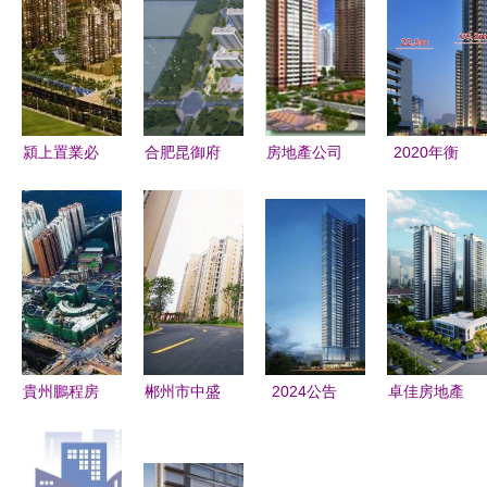
潁上置業必
合肥昆御府
房地產公司
2020年衡
讀 阜陽市
品質人居新
產品定位分
陽樓市新盤
房地產市場
地標，開啟
析報告 戰
線上盤點
消費警示與
美好生活新
略、市場與
正式動工項
開發指南
篇章
產品線構建
目引領區域
開發新格局
貴州鵬程房
郴州市中盛
2024公告
卓佳房地產
地產開發有
房地產開發
深圳福田天
廣州房地產
限責任公司
有限公司
健天驕樓盤
開發市場的